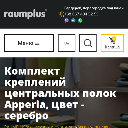
Гардероб, перегородка под ключ
+38 067 404 52 55
0
Меню
UA
Корзина
Комплект
креплений
центральных полок
Apperia, цвет -
серебро
RAUMPLUS
/
Аксессуары и фурнитура
/
Аксессуары для