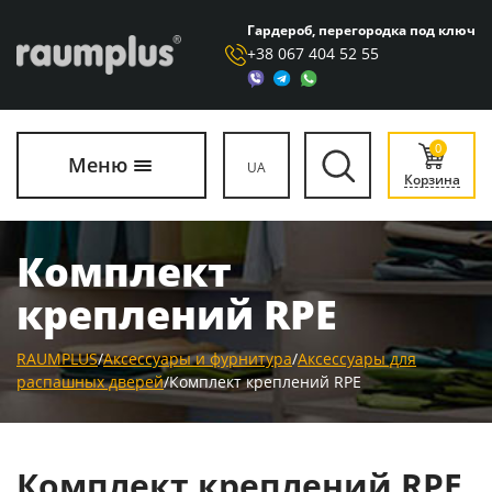
Гардероб, перегородка под ключ
+38 067 404 52 55
0
Меню
UA
Корзина
Комплект
креплений RPЕ
RAUMPLUS
/
Аксессуары и фурнитура
/
Аксессуары для
распашных дверей
/
Комплект креплений RPЕ
Комплект креплений RPЕ