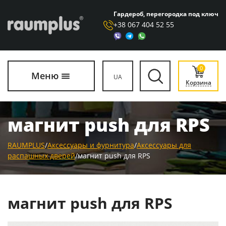
Гардероб, перегородка под ключ
+38 067 404 52 55
0
Меню
UA
Корзина
магнит push для RPS
RAUMPLUS
/
Аксессуары и фурнитура
/
Аксессуары для
распашных дверей
/
магнит push для RPS
магнит push для RPS