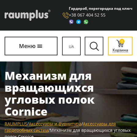
Гардероб, перегородка под ключ
+38 067 404 52 55
0
Меню
UA
Корзина
Механизм для
вращающихся
угловых полок
Cornice
RAUMPLUS
/
Аксессуары и фурнитура
/
Аксессуары для
гардеробных систем
/
Механизм для вращающихся угловых
полок Cornice