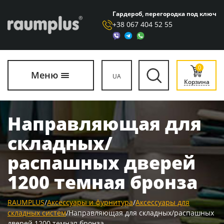
Гардероб, перегородка под ключ
+38 067 404 52 55
0
Меню
UA
Корзина
Направляющая для
складных/
распашных дверей
1200 темная бронза
RAUMPLUS
/
Аксессуары и фурнитура
/
Аксессуары для
складных систем
/
Направляющая для складных/распашных
дверей 1200 темная бронза