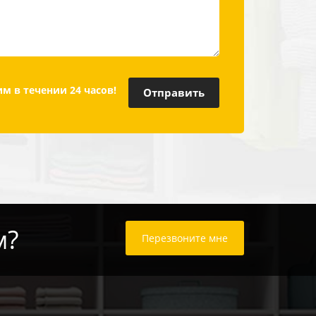
м в течении 24 часов!
м?
Перезвоните мне