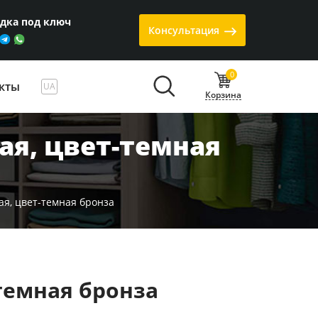
одка под ключ
Консультация
0
кты
UA
Корзина
я, цвет-темная
я, цвет-темная бронза
темная бронза