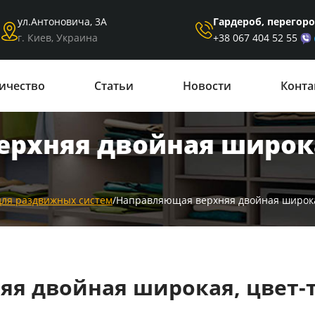
Гардероб, перегор
ул.Антоновича, 3А
+38 067 404 52 55
г. Киев, Украина
ичество
Статьи
Новости
Конта
рхняя двойная широка
для раздвижных систем
/
Направляющая верхняя двойная широка
я двойная широкая, цвет-