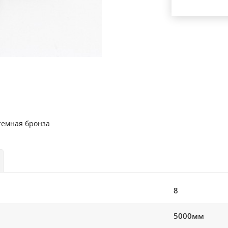
темная бронза
8
5000мм