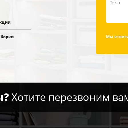
кции
Мы ответи
сборки
ы?
Хотите перезвоним ва