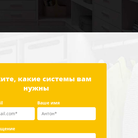
ите, какие системы вам
нужны
il
Ваше имя
бщение