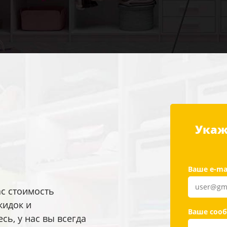
Укаж
Ваше e-ma
ас стоимость
кидок и
Ваше соо
ь, у нас вы всегда