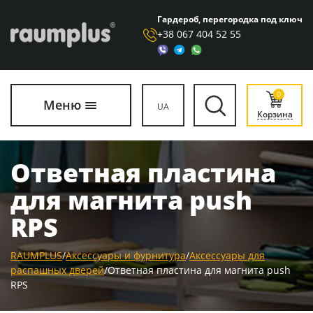
Гардероб, перегородка под ключ
+38 067 404 52 55
0
Меню
UA
Корзина
Ответная пластина
для магнита push
RPS
RAUMPLUS
/
Аксессуары и фурнитура
/
Аксессуары для
распашных дверей
/
Ответная пластина для магнита push
RPS