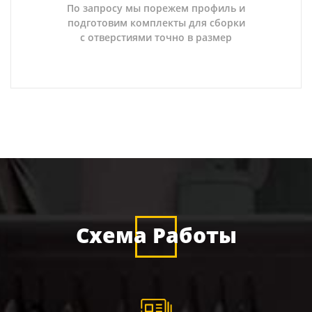
По запросу мы порежем профиль и
подготовим комплекты для сборки
с отверстиями точно в размер
Схема Работы