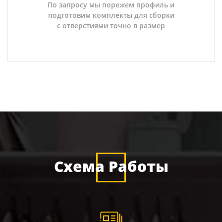
По запросу мы порежем профиль и
подготовим комплекты для сборки
с отверстиями точно в размер
Схема Работы