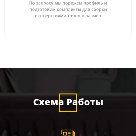
По запросу мы порежем профиль и
подготовим комплекты для сборки
с отверстиями точно в размер
Схема Работы