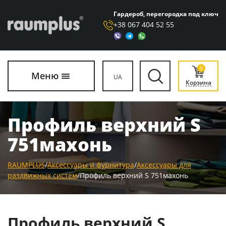
Гардероб, перегородка под ключ
+38 067 404 52 55
0
Меню
UA
Корзина
Профиль верхний S
751махонь
RAUMPLUS
/
Аксессуары и фурнитура
/
Аксессуары для
раздвижных систем
/
Профиль верхний S 751махонь
Профиль верхний S