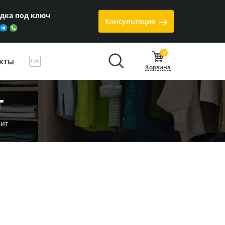
одка под ключ
Консультация
0
кты
UA
Корзина
т
фит