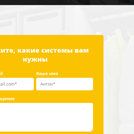
ите, какие системы вам
нужны
il
Ваше имя
бщение