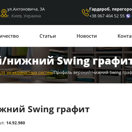
Гардероб, перегор
ул.Антоновича, 3А
+38 067 404 52 55
г. Киев, Украина
ичество
Статьи
Новости
Конта
/нижний Swing графи
для межкомнатных систем
/
Профиль верхний/нижний Swing гра
жний Swing графит
ул:
14.92.980