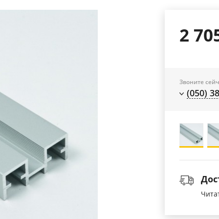
2 70
Звоните сейч
(050) 3
Дос
Чита