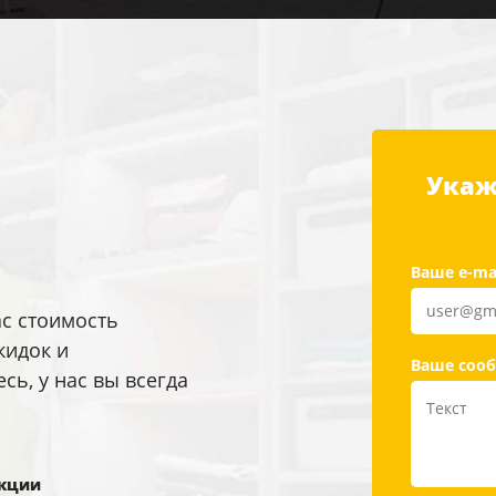
Укаж
Ваше e-ma
ас стоимость
кидок и
Ваше соо
ь, у нас вы всегда
кции