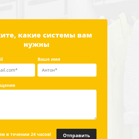
ите, какие системы вам
нужны
il
Ваше имя
бщение
м в течении 24 часов!