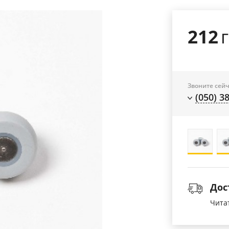
212
Звоните сейч
(050) 3
Дос
Чита