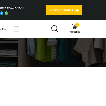
одка под ключ
Консультация
0
кты
UA
Корзина