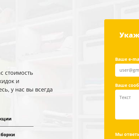
Укаж
Ваше e-ma
ас стоимость
кидок и
Ваше соо
ь, у нас вы всегда
кции
Мы ответи
сборки