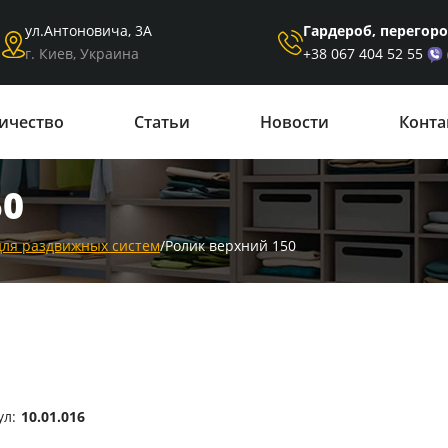
Гардероб, перегор
ул.Антоновича, 3А
+38 067 404 52 55
г. Киев, Украина
ичество
Статьи
Новости
Конта
50
для раздвижных систем
/
Ролик верхний 150
ул:
10.01.016