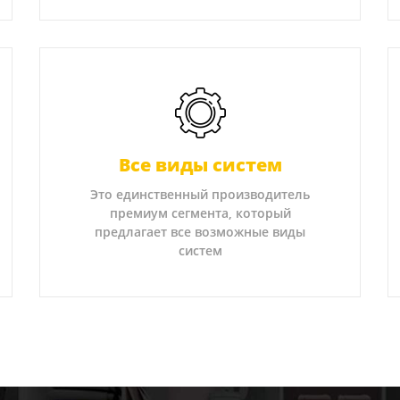
Все виды систем
Это единственный производитель
премиум сегмента, который
предлагает все возможные виды
систем