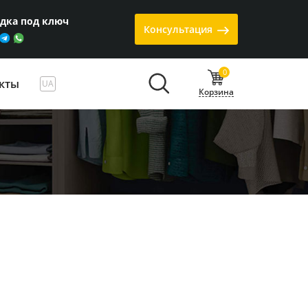
одка под ключ
Консультация
0
кты
UA
Корзина