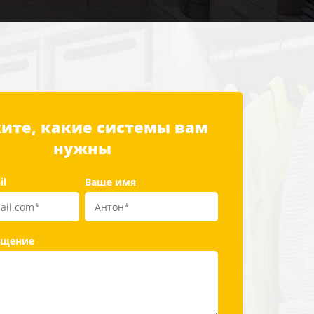
ите, какие системы вам
нужны
il
Ваше имя
бщение