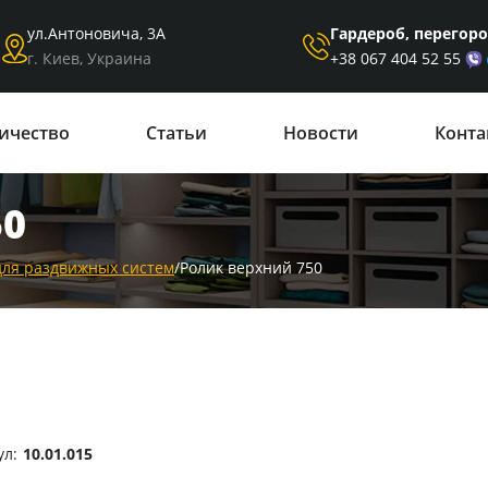
Гардероб, перегор
ул.Антоновича, 3А
+38 067 404 52 55
г. Киев, Украина
ичество
Статьи
Новости
Конта
50
для раздвижных систем
/
Ролик верхний 750
ул:
10.01.015