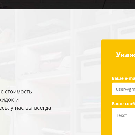
Укаж
Ваше e-ma
ас стоимость
кидок и
Ваше соо
ь, у нас вы всегда