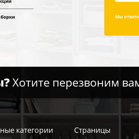
кции
Мы ответи
сборки
ы?
Хотите перезвоним ва
ные категории
Страницы