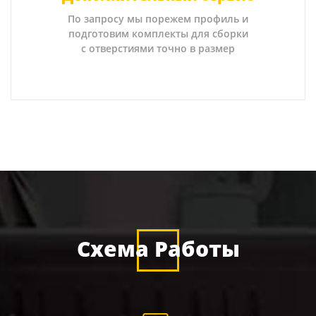
По запросу мы порежем профиль и
подготовим комплекты для сборки
с отверстиями точно в размер
Схема Работы