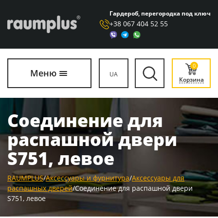
Гардероб, перегородка под ключ
+38 067 404 52 55
0
Меню
UA
Корзина
Соединение для
распашной двери
S751, левое
RAUMPLUS
/
Аксессуары и фурнитура
/
Аксессуары для
распашных дверей
/
Соединение для распашной двери
S751, левое