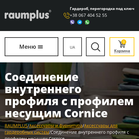
Гардероб, перегородка под ключ
+38 067 404 52 55
0
Меню
UA
Корзина
Соединение
внутреннего
профиля с профилем
несущим Cornice
RAUMPLUS
/
Аксессуары и фурнитура
/
Аксессуары для
гардеробных систем
/
Соединение внутреннего профиля с
профилем несущим Cornice