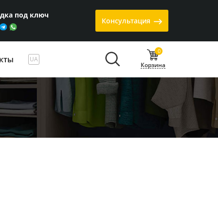
одка под ключ
Консультация
0
кты
UA
Корзина