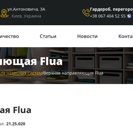
Гардероб, перегор
ул.Антоновича, 3А
+38 067 404 52 55
г. Киев, Украина
ичество
Статьи
Новости
Конта
яющая Flua
для навесных систем
/
Верхняя направляющая Flua
я Flua
ул:
21.25.020