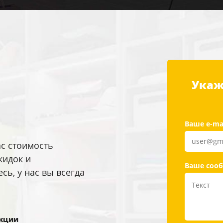
Укаж
Ваше e-ma
ас стоимость
кидок и
Ваше соо
ь, у нас вы всегда
кции