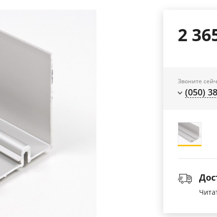
2 36
Звоните сейч
(050) 3
Дос
Чита