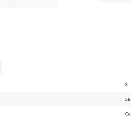
8
56
Се