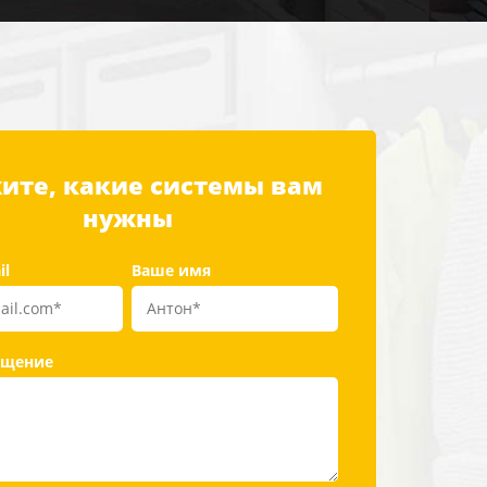
ите, какие системы вам
нужны
il
Ваше имя
бщение