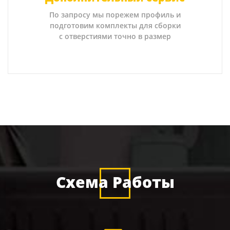
По запросу мы порежем профиль и
подготовим комплекты для сборки
с отверстиями точно в размер
Схема Работы