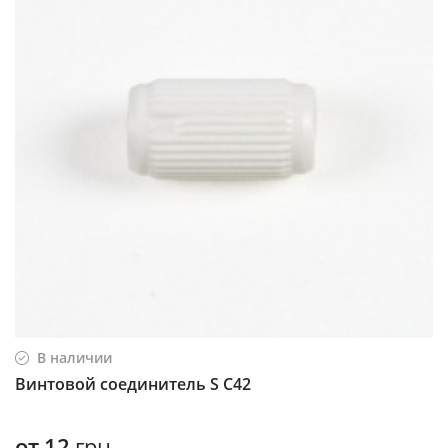
В наличии
Винтовой соединитель S С42
от
12
грн.