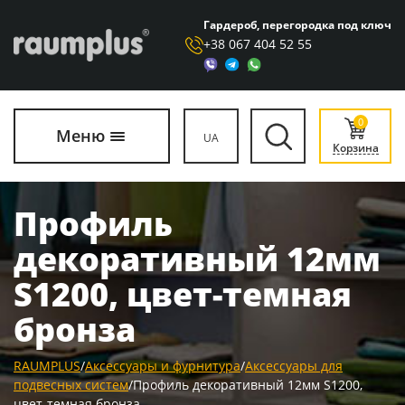
Гардероб, перегородка под ключ
+38 067 404 52 55
0
Меню
UA
Корзина
Профиль
декоративный 12мм
S1200, цвет-темная
бронза
RAUMPLUS
/
Аксессуары и фурнитура
/
Аксессуары для
подвесных систем
/
Профиль декоративный 12мм S1200,
цвет-темная бронза