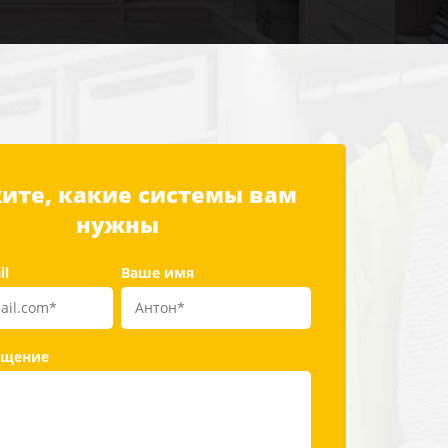
ите, какие системы вам
нужны
il
Ваше имя
бщение