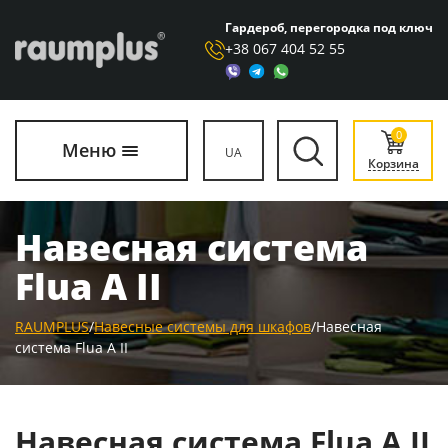
Гардероб, перегородка под ключ
+38 067 404 52 55
0
Меню
UA
Корзина
Навесная система
Flua А ІІ
RAUMPLUS
/
Навесные системы для шкафов
/
Навесная
система Flua А ІІ
Навесная система Flua А ІІ